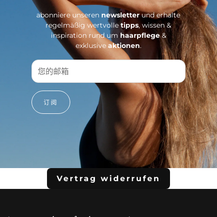
abonniere unseren
newsletter
und erhalte
regelmäßig wertvolle
tipps
, wissen &
inspiration rund um
haarpflege
&
exklusive
aktionen
.
订阅
Vertrag widerrufen