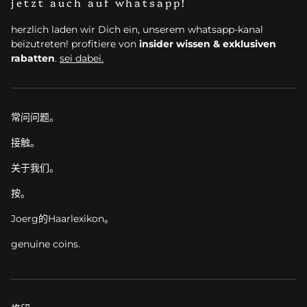
jetzt auch auf whatsapp!
herzlich laden wir Dich ein, unserem whatsapp-kanal
beizutreten! profitiere von
insider wissen & exklusiven
rabatten
.
sei dabei.
常问问题。
接触。
关于我们。
按。
Joerg的Haarlexikon。
genuine coins.