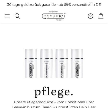
30 tage geld zurück garantie - ab 69€ versandfrei in DE
账户
购物
搜
索
pflege.
Unsere Pflegeprodukte – vom Conditioner über
Leave-in bis zum Haaröl – unterstützen Dein Haar