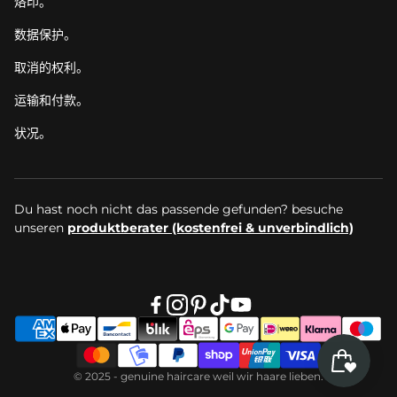
烙印。
数据保护。
取消的权利。
运输和付款。
状况。
Du hast noch nicht das passende gefunden? besuche
unseren
produktberater (kostenfrei & unverbindlich)
© 2025 - genuine haircare weil wir haare lieben.