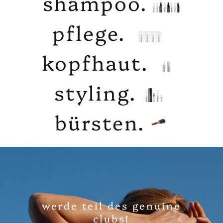
shampoo.
pflege.
kopfhaut.
styling.
bürsten.
werde teil des genuine
clubs!