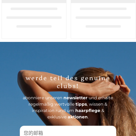
werde teil des genuine
clubs!
abonniere unseren
newsletter
und erhalte
regelmäßig wertvolle
tipps
, wissen &
inspiration rund um
haarpflege
&
exklusive
aktionen
.