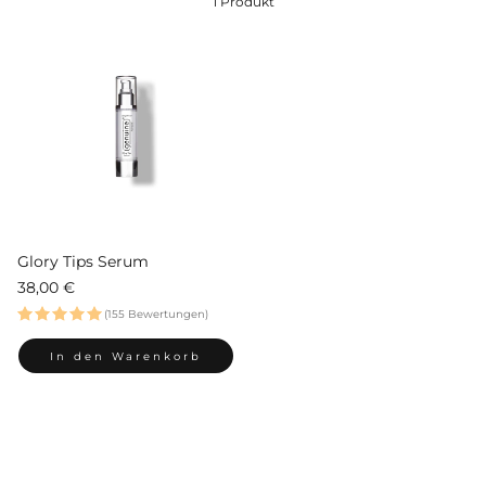
1 Produkt
Glory Tips Serum
Normaler
38,00 €
Preis
(155 Bewertungen)
In den Warenkorb