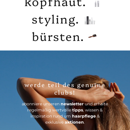
kopfhaut.
styling.
bürsten.
werde teil des genuine
clubs!
abonniere unseren
newsletter
und erhalte
regelmäßig wertvolle
tipps
, wissen &
inspiration rund um
haarpflege
&
exklusive
aktionen
.