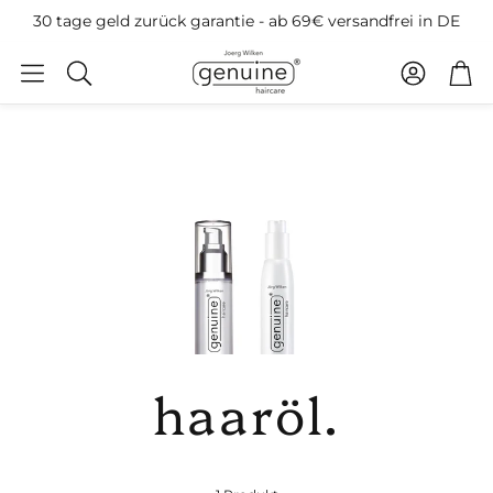
30 tage geld zurück garantie - ab 69€ versandfrei in DE
Konto
War
Suche
haaröl.