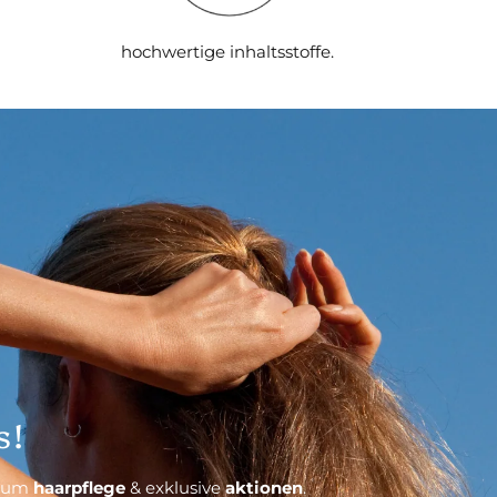
hochwertige inhaltsstoffe.
s!
d um
haarpflege
& exklusive
aktionen
.