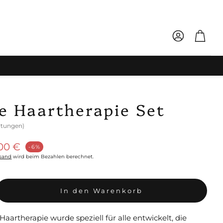
Konto
Ware
e Haartherapie Set
rtungen)
reis
00 €
-6%
sand
wird beim Bezahlen berechnet.
In den Warenkorb
.
aartherapie wurde speziell für alle entwickelt, die