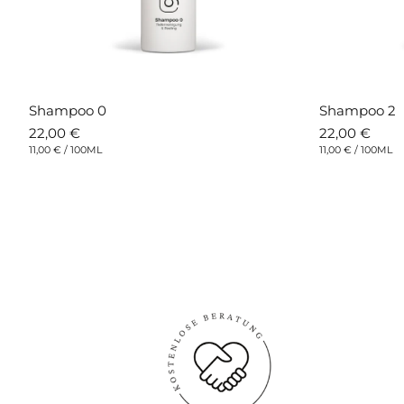
Shampoo 0
Shampoo 2
Normaler
22,00 €
Normaler
22,00 €
Preis
Preis
STÜCKPREIS
PRO
STÜCKPREIS
PRO
11,00 €
/
100ML
11,00 €
/
100ML