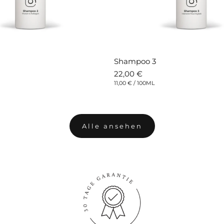
Shampoo 3
Normaler
22,00 €
Preis
STÜCKPREIS
PRO
11,00 €
/
100ML
Alle ansehen