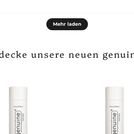
• Name: Joerg W
• Adresse: Haup
Mehr laden
• E-Mail: info@g
decke unsere neuen genuin
Produktidentifik
Balance Scalp L
Balance Hairgro
Balance Intens