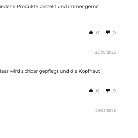
e Shampoo
hiedene Produkte bestellt und immer gerne
ense lindert Juckreiz der Kopfhaut und verbannt fettige
zlich regt es das Haarwachstum an.
0
0
25/08/2025
ationen:
Haar wird sichbar gepflegt und die Kopfhaut
enuine GmbH
0
0
tstraße 36, 26465 Langeoog
enuine-haircare.de
29/03/2025
Person in der EU: