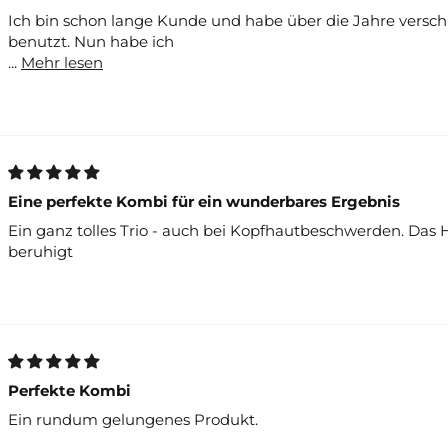
Balance Intens
Ich bin schon lange Kunde und habe über die Jahre versc
benutzt. Nun habe ich
Das Balance Int
...
Mehr lesen
Schuppen. Zusät
GPSR Angaben
Eine perfekte Kombi für ein wunderbares Ergebnis
Herstellerinform
Ein ganz tolles Trio - auch bei Kopfhautbeschwerden. Das 
beruhigt
• Hersteller: g
• Adresse: Haup
• E-Mail: info@g
Perfekte Kombi
Ein rundum gelungenes Produkt.
Verantwortliche 