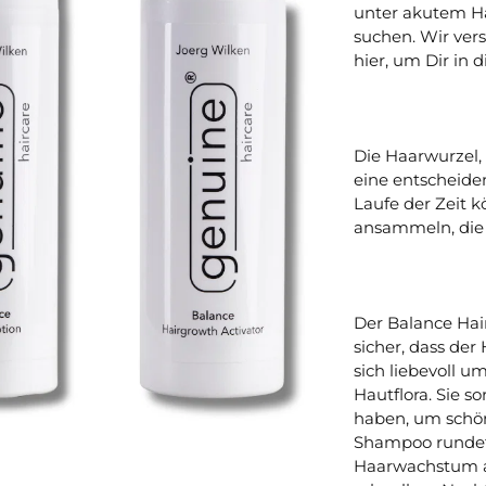
unter akutem Ha
haarausfall.
suchen. Wir vers
hier, um Dir in
volumen
männer.
Die Haarwurzel,
eine entscheide
Laufe der Zeit 
ansammeln, die
Der Balance Hair
sicher, dass der
sich liebevoll 
Hautflora. Sie 
haben, um schö
Shampoo rundet 
Haarwachstum a