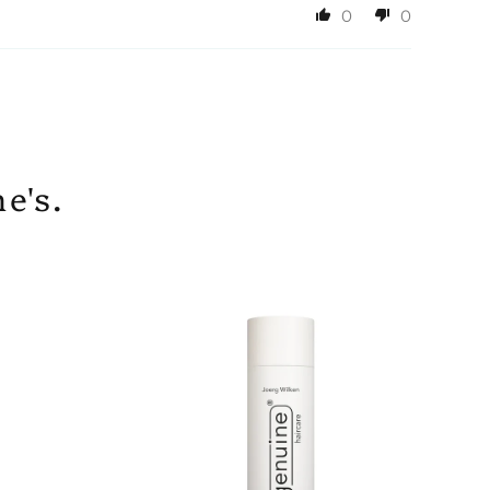
0
0
ilken
tstraße 36, 26465 Langeoog, Deutschland
enuine-haircare.de
e's.
ation:
otion; EAN: 4260523971232
wth Activator; EAN: 4260523971225
e Shampoo: 4260523970341