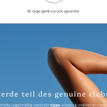
30 tage geld-zurück-garantie.
erde teil des genuine club
rhalte regelmäßig wertvolle
tipps
, wissen & inspiration run