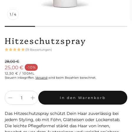
1
/
4
Hitzeschutzspray
(19 Bewertungen)
28,00 €
Normaler Preis
25,00 €
-10%
Verkaufspreis
STÜCKPREIS
PRO
12,50 €
/
100ML
Steuern inbegriffen.
Versand
wird beim Bezahlen berechnet.
In den Warenkorb
Das Hitzeschutzspray schützt Dein Haar zuverlässig bei
jedem Styling, ob mit Föhn, Glätteisen oder Lockenstab.
Die leichte Pflegeformel stärkt das Haar von innen,