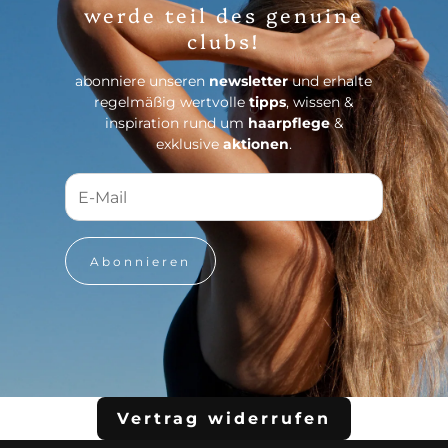
werde teil des genuine
clubs!
abonniere unseren
newsletter
und erhalte
regelmäßig wertvolle
tipps
, wissen &
inspiration rund um
haarpflege
&
exklusive
aktionen
.
Abonnieren
Vertrag widerrufen