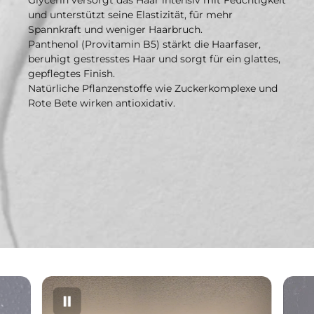
und unterstützt seine Elastizität, für mehr
Verantwortliche Person in der EU:
Spannkraft und weniger Haarbruch.
Panthenol (Provitamin B5) stärkt die Haarfaser,
• Name: Joerg Wilken
beruhigt gestresstes Haar und sorgt für ein glattes,
gepflegtes Finish.
• Adresse: Hauptstraße 36, 26465 Langeoog, Deutschland
Natürliche Pflanzenstoffe wie Zuckerkomplexe und
Rote Bete wirken antioxidativ.
• E-Mail: info@genuine-haircare.de
Produktidentifikation:
Hitzeschutzspray 200ml; EAN: 4260523971324