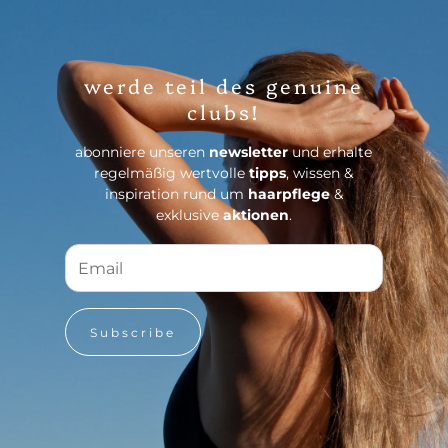
werde teil des genuine
clubs!
abonniere unseren
newsletter
und erhalte
regelmäßig wertvolle
tipps
, wissen &
inspiration rund um
haarpflege
&
exklusive
aktionen
.
Subscribe