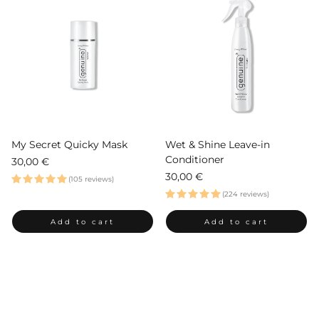
My Secret Quicky Mask
Wet & Shine Leave-in
Conditioner
Regular
30,00 €
price
Regular
30,00 €
(105 reviews)
price
(224 reviews)
Add to cart
Add to cart